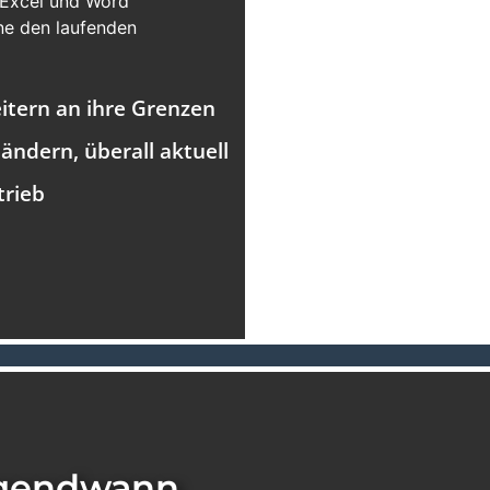
 Excel und Word
hne den laufenden
itern an ihre Grenzen
ändern, überall aktuell
trieb
rgendwann