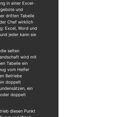
ng in einer Excel-
Angebote und
r dritten Tabelle
der Chef wirklich
eg: Excel, Word und
 und jeder kann sie
die selten
andschaft wird mit
en Tabelle ein
zeug vom Helfer
en Betriebe
ein doppelt
tundensätzen, ein
, oder doppelt
trieb diesen Punkt