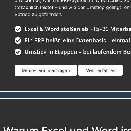
erreicht hat, was ein
ERP
-System im Unterschied zu
tatsächlich leistet – und wie der Umstieg gelingt, o
Betrieb zu gefährden.
Excel & Word stoßen ab ~15–20 Mitarbe
Ein ERP heißt: eine Datenbasis – einmal 
Umstieg in Etappen – bei laufendem Be
Demo-Termin anfragen
Mehr erfahren
Warum Excel und Word i