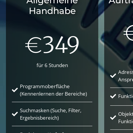
Allgemeine
Auft
Handhabe
349
€
für 6 Stunden
Adres
Anspr
Programmoberfläche
(Kennenlernen der Bereiche)
Funkt
Suchmasken (Suche, Filter,
Objekt
Ergebnisbereich)
Funkti