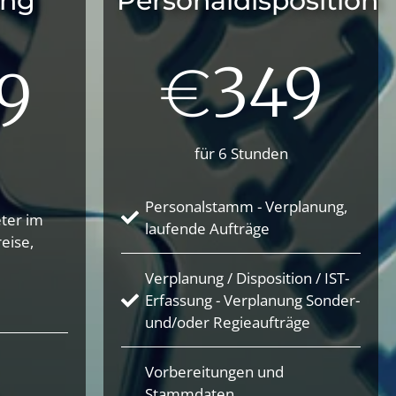
ung
Personaldisposition
349
€
9
für 6 Stunden
Personalstamm - Verplanung,
ter im
laufende Aufträge
eise,
Verplanung / Disposition / IST-
Erfassung - Verplanung Sonder-
und/oder Regieaufträge
Vorbereitungen und
Stammdaten