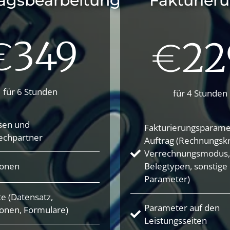
ragsbearbeitung
Fakturier
349
€
22
€
für 6 Stunden
für 4 Stunden
sen und
Fakturierungsparame
echpartner
Auftrag (Rechnungskr
Verrechnungsmodus,
ionen
Belegtypen, sonstige
Parameter)
e (Datensatz,
Parameter auf den
onen, Formulare)
Leistungsseiten