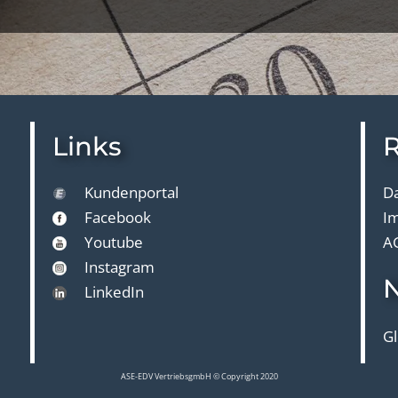
Links
R
Kundenportal
D
Facebook
I
Youtube
A
Instagram
N
LinkedIn
Gl
ASE-EDV VertriebsgmbH © Copyright 2020