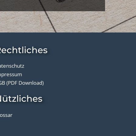
echtliches
atenschutz
mpressum
GB (PDF Download)
ützliches
ossar